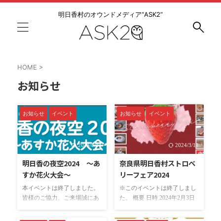
明日香村のオウンドメディア“ASK2”
HOME
>
お知らせ
お知らせ
イベント
お知らせ
イベント
2024/8/14
2024/3/11
明日香の夜空2024 ～あ
奈良県明日香村ストロベ
すか花火大会～
リーフェア2024
本イベントは終了しました。
※このイベントは終了しまし
皆様のご協力、ご来場誠にあ
た。 概要 日時 2024年2月3日
りがとうございました。 イベ
（土）～3月10日（日） 場所
ント概要 日時：令和6年8月11
明日香村および近隣でイベン