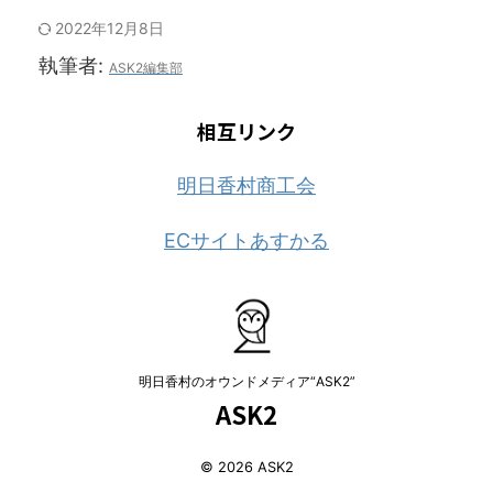
市郡明日香村島庄154） イベ
る人や、明日香を再発見する
援券を郵送にて配布 利用可能
ント概要 飛鳥の歴史を現代の
2022年12月8日
動機となる新たな視点を提供
店舗 こちらをご確認くださ
美を通じてみなさまに感じて
執筆者:
します。冊子を通じてお店や
い。 その他 明日香村役場HP
ASK2編集部
いただけるようヘアショーと
事業所に足を運でいただき、
「明日香応援 ...
いう形で美しくお届けいたし
その人の魅力を知って下さ
ます♩ さらにオムハヤシやラ
相互リンク
い。また、明日香の有 ...
ーメン、カヌレなどそのほか
奈良県で大人気のお店がたく
さん並びます
♡ ハンドメイ
明日香村商工会
ドにはおしゃれなアクセサリ
ーや手形アート、キャンドル
ECサイトあすかる
やモザイクタイルなど数多く
の作家さんが集結!!
...
明日香村のオウンドメディア“ASK2”
ASK2
© 2026 ASK2