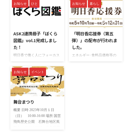
お知らせ
ひと
お知らせ
暮らし
日（日）18：00〜20:00頃終了
トの対象となる飲食・小売店
予定場所：明日香村役場（雨
19店舗 イベント概要 奈良県
天時は開催・荒天時は中止）
明日香村のカフェやスイーツ
内容：花火大会、飛鳥たまゆ
ショップ19店舗が、旬のいち
2023/11/28
2023/10/4
ら夜市※イベントは18:00～
ごを使ったスイーツを提供す
ASK2連携冊子「ぼくら
「明日香応援券（第五
20:00で開催を予定しておりま
る季節限定フェアが今年も開
図鑑」vol.1完成しまし
弾）」の配布が行われま
すが、飛鳥たまゆら夜市は
始されます！本イベントでは
17:30～20:30の間実施を予定
デジタルスタンプラリー形式
た！
した。
しております。 主な出し
の抽選イベントも開催されて
明日香で働く人にフォーカス
エネルギー･食料品価格等の
物：かき氷、ジュース、スイ
いるようです。期間は３月１
した冊子ついに完成！ 「ぼく
物価高騰の影響を受けた村内
ーツ 他 注意事項 会場には
０日（日）まで！ ■明日香村
ら図鑑」は、明日香で働く人
の事業者及び村民への支援と
駐車場はございません当日の
ストロベリーフェア公式サイ
お知らせ
イベント
や誰も知らない明日香を紹介
して、明日香応援券（第五
お車での来場は禁止となって
トはこちら■対象店舗一覧は
する冊子です。「ぼくら図
弾）が村内全世帯に配布され
おりますイベント終了前後に
こちら■デジタルスタンプラ
鑑」は、単なるお店や事業所
ました。 使用期間 令和5年10
現地へ ...
リー詳細はこちら
の紹介ではなく、明日香で働
月1日（日）～令和5年12月31
2023/9/12
く人々の個性と物語に焦点を
日（日） 配布対象 令和5年8
舞台まつり
当てています。地元の経営
月31日現在で住民基本台帳に
者、職人、オーナー、そして
記載されている世帯主 配布額
概要 日時 2023年10月１日
日常の生き生きとした姿を通
面 一世帯あたり 10,000 円
（日） 10:00-16:00 場所 国営
じて、彼らの情熱に触れるこ
（専用券:1,000円×5枚綴り、
飛鳥歴史公園 石舞台地区風
とができます。 「ぼくら図
共通券:1,000円×5枚綴り） 配
舞台 （〒634-0112 奈良県高
鑑」は、明日香で生活してい
布方法 世帯主あてに明日香応