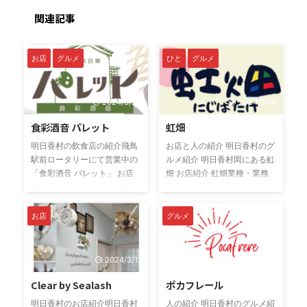
関連記事
お店
グルメ
ひと
グルメ
2024/3/22
2024/3/18
食彩酒音 パレット
虹畑
明日香村の飲食店の紹介飛鳥
お店と人の紹介 明日香村のグ
駅前ロータリーにて営業中の
ルメ紹介 明日香村岡にある虹
「食彩酒音 パレット」 お店
畑 お店紹介 虹畑業種・業務
紹介 食彩酒音 パレット 業
内容飲食業所在地奈良県高市
種・業務内容飲食店所在地奈
郡明日香村岡410（明日香村
良県高市郡明日香村越11-6営
チャレンジショップ
お店
グルメ
業日時Open ／昼11:30～
ASUCOME内）電話番号
15:00、夜18:00～21:00定休
090-7106-5725メールアド
日／主に水曜日 公式SNS食彩
レス
2024/3/11
2024/1/28
酒音 パレット PR無添加の鉄
marulovemaruru@yahoo.co.j
Clear by Sealash
ポカフレール
板料理屋。昼は定食、夜は居
pInstagram@nijibatake21PR
酒屋。大和野菜、大和肉鶏を
<虹畑＞～にじばたけ～ 自社
明日香村のお店紹介明日香村
人の紹介 明日香村のグルメ紹