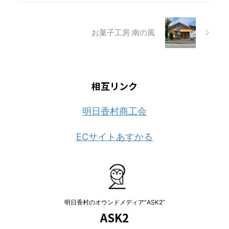
癒される。宿に足を踏み入れ
た瞬間、そっと包み込まれる
樹木の優しい香り。日差しが
お菓子工房 南の風
あたる縁側でゆったりとコー
ヒーを楽しみながら流れる幸
せな時間。パチパチと心地よ
い音を奏でる暖炉に心落ち着
かせ、恋人 ...
相互リンク
明日香村商工会
ECサイトあすかる
明日香村のオウンドメディア“ASK2”
ASK2