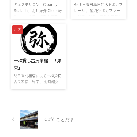
使用した季節を感じられる創
PR ☆できる限り、明日香村
のエステサロン「Clear by
介 明日香村島庄にあるポカフ
作料理をなどグルテンフリー
産の野菜や果物を使用し、旬
Sealash」 お店紹介 Clear by
レール 店舗紹介 ポカフレー
のお好み焼き、自家製の調味
に彩を添えてお届けすること
Sealash 業種・業務内容美
ル業種・業務内容飲食店所在
料、シロップのカクテル等こ
を中心に明日香村の魅力を発
容・エステ所在地奈良県高市
地奈良県高市郡明日香村島庄
だわりの身体に優しい料理を
信していきたいと思っていま
郡明日香村檜前500-26営業
51-1電話番号080-3101-
お店
提供しています。 飛鳥駅前徒
す。 オリジナルドリン ...
時間9:30～16:00定休日不定
7888メールアドレス
歩1 ...
休公式SNS及び、問合せ先こ
pocafrere333@yahoo.co.jp
ちらよりご確認ください PR
PR旬のあすか野菜をたっぷり
2024/3/7
技術に自信あり◎歴10年、施
使ったワンプレートランチが
一棟貸し古民家宿 「弥
術件数2万件以上のアイリス
食べられるレストランです。
トが高い技術を通いやすい価
地図
栄」
格でご提供致します。ハリウ
明日香村栢森にある一棟貸切
ッドブロウリフトやラッシュ
古民家宿「弥栄」 お店紹介
リフトもご用意！フェイシャ
弥栄 業種・業務内容古民家
ルはオールハンドで施術致し
宿・一棟貸し所在地高市郡明
ます。一度のご来店でアイも
日香村栢森136 WEBサイト明
フェイシャルも綺 ...
日香村古民家「弥栄」
(yasaka-asuka.com) 公式
Instagramこちら PRなんでも
Café ことだま
できる、なにもしなくてもい
い奥明日香で心ゆくまで自分
のペースで自由に過ごせる、