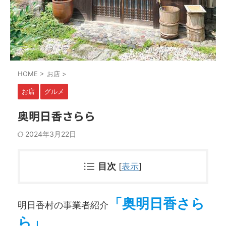
HOME
>
お店
>
お店
グルメ
奥明日香さらら
2024年3月22日
[
表示
]
目次
「奥明日香さら
明日香村の事業者紹介
ら」